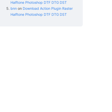
Halftone Photoshop DTF DTG DST
bnn
on
Download Action Plugin Raster
Halftone Photoshop DTF DTG DST