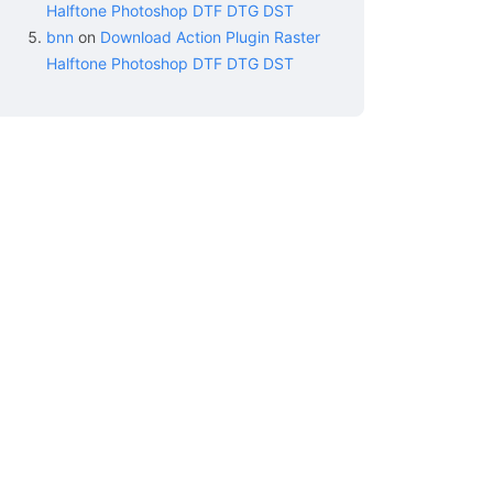
Halftone Photoshop DTF DTG DST
bnn
on
Download Action Plugin Raster
Halftone Photoshop DTF DTG DST