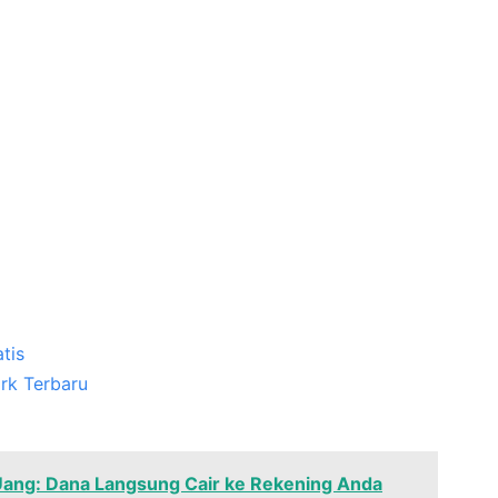
tis
rk Terbaru
Uang: Dana Langsung Cair ke Rekening Anda