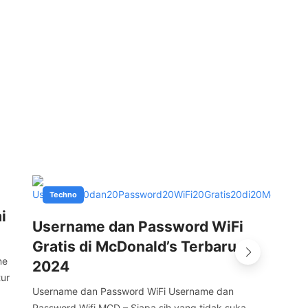
Techno
i
Me
Username dan Password WiFi
ya
Gratis di McDonald’s Terbaru
P
ne
2024
tur
Men
Username dan Password WiFi Username dan
Lag
Password Wifi MCD – Siapa sih yang tidak suka…