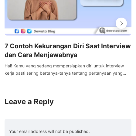
7 Contoh Kekurangan Diri Saat Interview
dan Cara Menjawabnya
Hai! Kamu yang sedang mempersiapkan diri untuk interview
kerja pasti sering bertanya-tanya tentang pertanyaan yang…
Leave a Reply
Your email address will not be published.