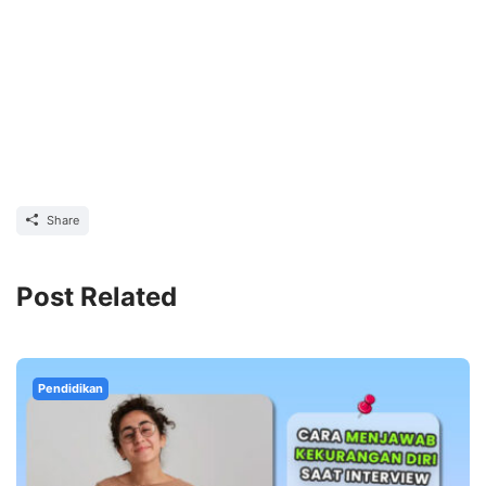
Share
Post Related
Pendidikan