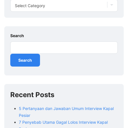
Search
Search
Recent Posts
5 Pertanyaan dan Jawaban Umum Interview Kapal
Pesiar
7 Penyebab Utama Gagal Lolos Interview Kapal