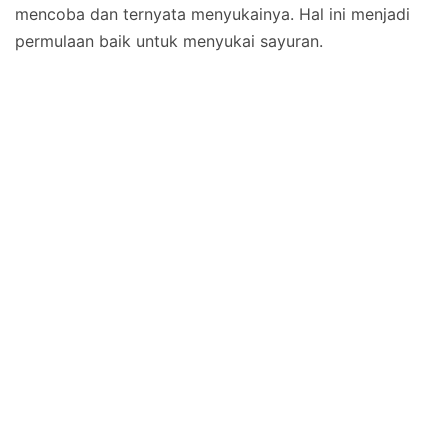
mencoba dan ternyata menyukainya. Hal ini menjadi
permulaan baik untuk menyukai sayuran.