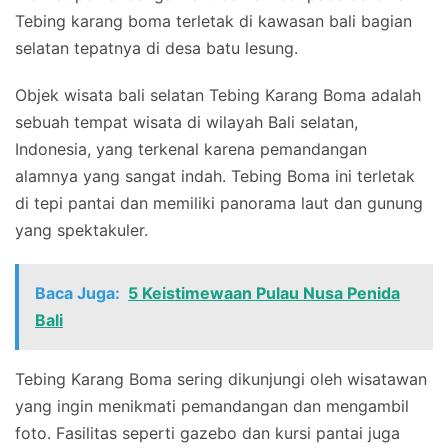
Tebing karang boma terletak di kawasan bali bagian
selatan tepatnya di desa batu lesung.
Objek wisata bali selatan Tebing Karang Boma adalah
sebuah tempat wisata di wilayah Bali selatan,
Indonesia, yang terkenal karena pemandangan
alamnya yang sangat indah. Tebing Boma ini terletak
di tepi pantai dan memiliki panorama laut dan gunung
yang spektakuler.
Baca Juga:
5 Keistimewaan Pulau Nusa Penida
Bali
Tebing Karang Boma sering dikunjungi oleh wisatawan
yang ingin menikmati pemandangan dan mengambil
foto. Fasilitas seperti gazebo dan kursi pantai juga