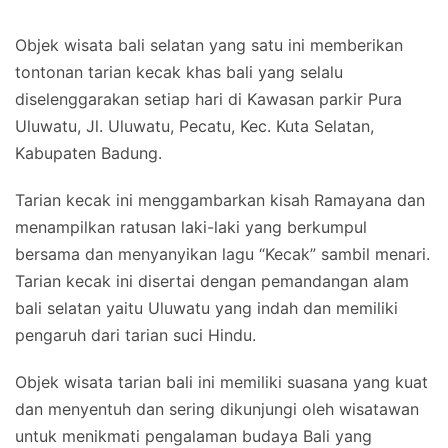
Objek wisata bali selatan yang satu ini memberikan
tontonan tarian kecak khas bali yang selalu
diselenggarakan setiap hari di Kawasan parkir Pura
Uluwatu, Jl. Uluwatu, Pecatu, Kec. Kuta Selatan,
Kabupaten Badung.
Tarian kecak ini menggambarkan kisah Ramayana dan
menampilkan ratusan laki-laki yang berkumpul
bersama dan menyanyikan lagu “Kecak” sambil menari.
Tarian kecak ini disertai dengan pemandangan alam
bali selatan yaitu Uluwatu yang indah dan memiliki
pengaruh dari tarian suci Hindu.
Objek wisata tarian bali ini memiliki suasana yang kuat
dan menyentuh dan sering dikunjungi oleh wisatawan
untuk menikmati pengalaman budaya Bali yang