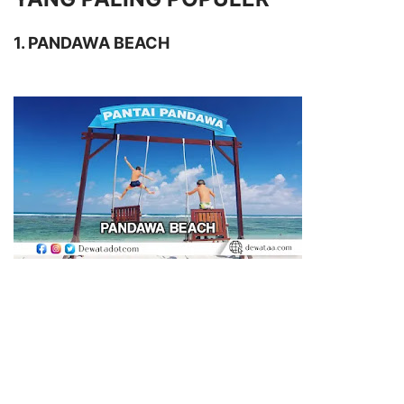
1. PANDAWA BEACH