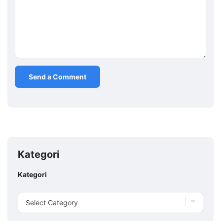
Kategori
Kategori