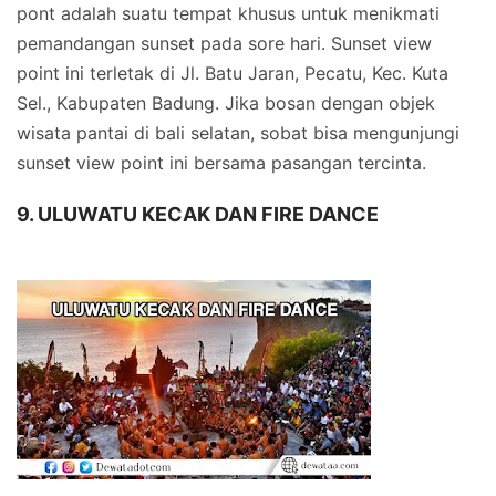
pont adalah suatu tempat khusus untuk menikmati
pemandangan sunset pada sore hari. Sunset view
point ini terletak di Jl. Batu Jaran, Pecatu, Kec. Kuta
Sel., Kabupaten Badung. Jika bosan dengan objek
wisata pantai di bali selatan, sobat bisa mengunjungi
sunset view point ini bersama pasangan tercinta.
9. ULUWATU KECAK DAN FIRE DANCE