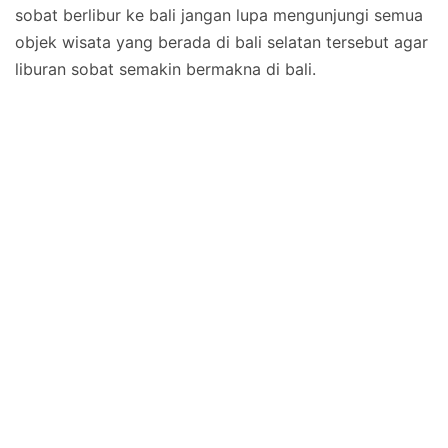
sobat berlibur ke bali jangan lupa mengunjungi semua
objek wisata yang berada di bali selatan tersebut agar
liburan sobat semakin bermakna di bali.