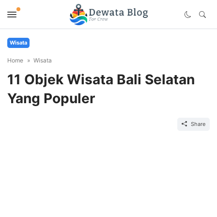
Wisata
Home
Wisata
11 Objek Wisata Bali Selatan
Yang Populer
Share