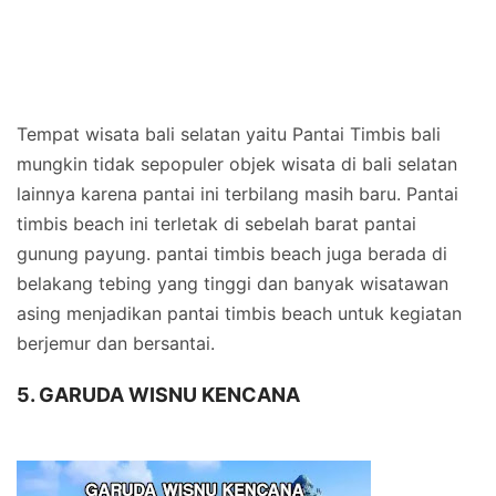
Tempat wisata bali selatan yaitu Pantai Timbis bali
mungkin tidak sepopuler objek wisata di bali selatan
lainnya karena pantai ini terbilang masih baru. Pantai
timbis beach ini terletak di sebelah barat pantai
gunung payung. pantai timbis beach juga berada di
belakang tebing yang tinggi dan banyak wisatawan
asing menjadikan pantai timbis beach untuk kegiatan
berjemur dan bersantai.
5. GARUDA WISNU KENCANA