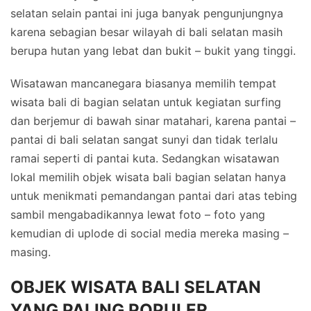
selatan selain pantai ini juga banyak pengunjungnya
karena sebagian besar wilayah di bali selatan masih
berupa hutan yang lebat dan bukit – bukit yang tinggi.
Wisatawan mancanegara biasanya memilih tempat
wisata bali di bagian selatan untuk kegiatan surfing
dan berjemur di bawah sinar matahari, karena pantai –
pantai di bali selatan sangat sunyi dan tidak terlalu
ramai seperti di pantai kuta. Sedangkan wisatawan
lokal memilih objek wisata bali bagian selatan hanya
untuk menikmati pemandangan pantai dari atas tebing
sambil mengabadikannya lewat foto – foto yang
kemudian di uplode di social media mereka masing –
masing.
OBJEK WISATA BALI SELATAN
YANG PALING POPULER