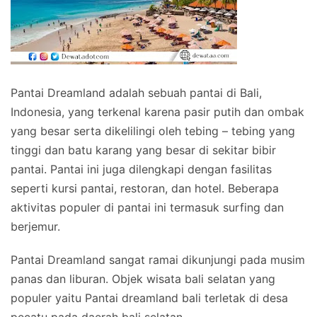
Pantai Dreamland adalah sebuah pantai di Bali,
Indonesia, yang terkenal karena pasir putih dan ombak
yang besar serta dikelilingi oleh tebing – tebing yang
tinggi dan batu karang yang besar di sekitar bibir
pantai. Pantai ini juga dilengkapi dengan fasilitas
seperti kursi pantai, restoran, dan hotel. Beberapa
aktivitas populer di pantai ini termasuk surfing dan
berjemur.
Pantai Dreamland sangat ramai dikunjungi pada musim
panas dan liburan. Objek wisata bali selatan yang
populer yaitu Pantai dreamland bali terletak di desa